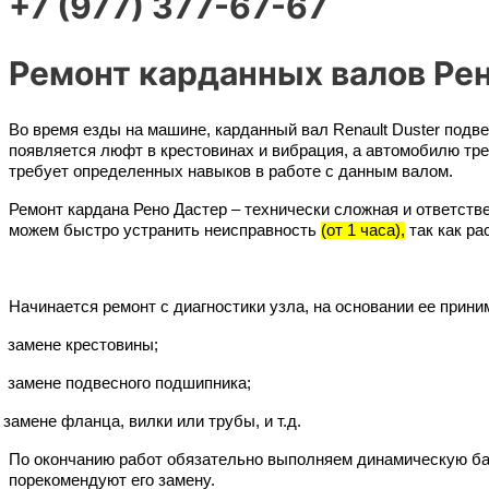
+7 (977) 377-67-67
Ремонт карданных валов Рен
Во время езды на машине, карданный вал Renault Duster подве
появляется люфт в крестовинах и вибрация, а автомобилю тре
требует определенных навыков в работе с данным валом.
Ремонт кардана Рено Дастер – технически сложная и ответст
можем быстро устранить неисправность 
(от 1 часа),
 так как 
Начинается ремонт с диагностики узла, на основании ее прин
замене крестовины;
замене подвесного подшипника;
замене фланца, вилки или трубы, и т.д.
По окончанию работ обязательно выполняем динамическую бал
порекомендуют его замену.